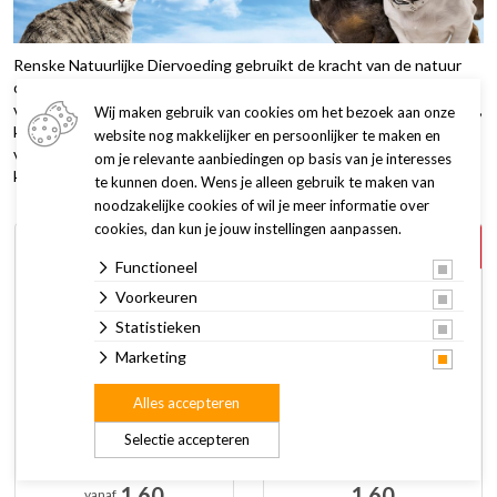
Renske Natuurlijke Diervoeding gebruikt de kracht van de natuur
om je hond of kat een gezonde voeding aan te bieden met vers
vlees of verse vis als hoofdingrediënt. Aangevuld met groente, fruit,
Wij maken gebruik van cookies om het bezoek aan onze
kruiden, vitaminen, mineralen en sporenelementen zorgt Renske
website nog makkelijker en persoonlijker te maken en
voor een gevarieerde en uitgebalanceerde voeding van hoge
om je relevante aanbiedingen op basis van je interesses
kwaliteit.
te kunnen doen. Wens je alleen gebruik te maken van
noodzakelijke cookies of wil je meer informatie over
cookies, dan kun je jouw instellingen aanpassen.
4 + 1
4 + 1
gratis
gratis
Functioneel
Voorkeuren
Statistieken
Marketing
Alles accepteren
Renske Hond Natvoer 95
Renske hondenvoer Vers
Selectie accepteren
en 185 gr
Vlees Maaltijd Eend &
Konijn Graanvrij 95 gr
1,60
1,60
vanaf