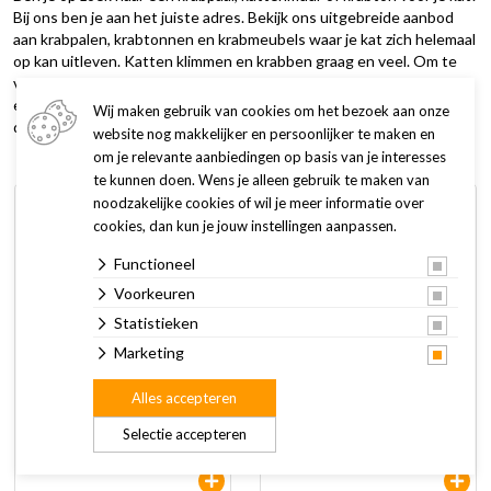
Bij ons ben je aan het juiste adres. Bekijk ons uitgebreide aanbod
aan krabpalen, krabtonnen en krabmeubels waar je kat zich helemaal
op kan uitleven. Katten klimmen en krabben graag en veel. Om te
voorkomen dat je kat zijn nagels in jouw meubels zet, kies je voor
een krabpaal of krabmeubel. Hogere krabpalen en -meubels zijn
Wij maken gebruik van cookies om het bezoek aan onze
daarnaast ook een uitstekend speeltoestel voor jouw huistijger.
website nog makkelijker en persoonlijker te maken en
om je relevante aanbiedingen op basis van je interesses
te kunnen doen. Wens je alleen gebruik te maken van
noodzakelijke cookies of wil je meer informatie over
cookies, dan kun je jouw instellingen aanpassen.
Functioneel
Voorkeuren
Statistieken
Marketing
Petrebels krabmeubel
Petrebels krabmeubel
Alles accepteren
Kings & Queens Charlotte
Kings & Queens Charlotte
134 grey
134 Natural
Selectie accepteren
149,00
149,00
179,00
179,00