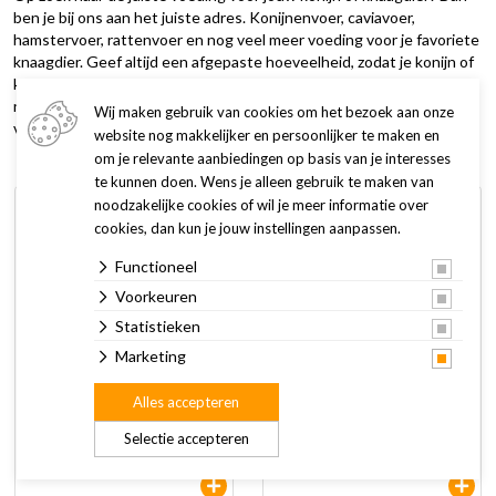
ben je bij ons aan het juiste adres. Konijnenvoer, caviavoer,
hamstervoer, rattenvoer en nog veel meer voeding voor je favoriete
knaagdier. Geef altijd een afgepaste hoeveelheid, zodat je konijn of
knaagdier alles netjes opeet. Konijnen en knaagdieren hebben
namelijk de neiging om selectief te eten, waardoor zij belangrijke
Wij maken gebruik van cookies om het bezoek aan onze
voedingsstoffen mislopen.
website nog makkelijker en persoonlijker te maken en
om je relevante aanbiedingen op basis van je interesses
te kunnen doen. Wens je alleen gebruik te maken van
noodzakelijke cookies of wil je meer informatie over
cookies, dan kun je jouw instellingen aanpassen.
Functioneel
Voorkeuren
Statistieken
Marketing
Barn-i kruidenhooi
Barn-i kruidenhooi
Alles accepteren
echinacea & wortel
goudsbloem & brandnetel
500 gr
500 gr
Selectie accepteren
3,75
3,75