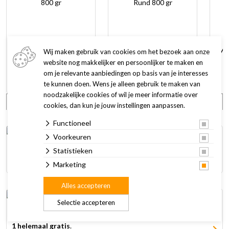
Edgard & Cooper
Edgard & Cooper
Hondenvoer Adult
Hondenvoer Adult
Man
Wij maken gebruik van cookies om het bezoek aan onze
Rund 800 gr
Lam en Rund 800 gr
website nog makkelijker en persoonlijker te maken en
5,91
5,91
6,95
6,95
om je relevante aanbiedingen op basis van je interesses
te kunnen doen. Wens je alleen gebruik te maken van
noodzakelijke cookies of wil je meer informatie over
Bekijk alle aanbiedingen
cookies, dan kun je jouw instellingen aanpassen.
Functioneel
Voorkeuren
Statistieken
Deze maand
20% korting
op het volledige assortiment van
Monopets
. Dit wi je niet missen!
Marketing
Alles accepteren
Selectie accepteren
Koop
2 multipacks
Royal Canin voor je hond of kat en krijg er
1 helemaal gratis
.