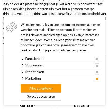
is in de eerste plaats belangrijk dat je kat altijd vers drinkwater tot
zijn beschikking heeft. Katten zijn over het algemeen matige
drinkers. Voldoende drinkwater is belangrijk voor de gezondheid van
je kat. Een drinkfontein stimuleert het drinken van water omdat veel
katten het liefst stromend water drinken. Zo zorg je ervoor dat je
Wij maken gebruik van cookies om het bezoek aan onze
kat voldoende vocht binnen krijgt. Zoek daarnaast een handige of
website nog makkelijker en persoonlijker te maken en
leuke voerbak voor je kat uit, passend bij jouw stijl. Bekijk het
om je relevante aanbiedingen op basis van je interesses
assortiment hieronder of kom ons hele aanbod bezichtigen in de
te kunnen doen. Wens je alleen gebruik te maken van
winkel.
noodzakelijke cookies of wil je meer informatie over
cookies, dan kun je jouw instellingen aanpassen.
Functioneel
Voorkeuren
Statistieken
Marketing
Alles accepteren
Selectie accepteren
Curver Voedselcontainer
Curver Voedselcontainer
Kat 15 ltr
Kat 35 ltr