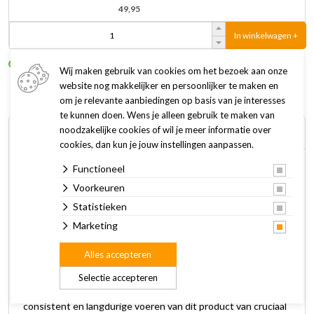
49,95
In winkelwagen +
Op voorraad
1 tot 3 werkdagen
Wij maken gebruik van cookies om het bezoek aan onze
website nog makkelijker en persoonlijker te maken en
om je relevante aanbiedingen op basis van je interesses
te kunnen doen. Wens je alleen gebruik te maken van
noodzakelijke cookies of wil je meer informatie over
Omschrijving
Specificaties
cookies, dan kun je jouw instellingen aanpassen.
Functioneel
Hill's Prescription Diet kattenvoer y/d is een volledige
Voorkeuren
dieetvoeding voor een verlaging van het jodiumgehalte in
geval van hyperthyreoïdie bij volwassen katten. Deze
Statistieken
voeding bevat een beperkt jodiumgehalte.
Marketing
Alles accepteren
Hill's Prescription Diet y/d is een gemakkelijke en geschikte
manier om het jodiumgehalte in voeding voor katten met
Selectie accepteren
hyperthyreoïdie te verlagen. Voor de beste resultaten is
consistent en langdurige voeren van dit product van cruciaal