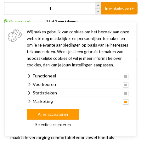
In winkelwagen +
Op voorraad
1 tot 3 werkdagen
Wij maken gebruik van cookies om het bezoek aan onze
website nog makkelijker en persoonlijker te maken en
om je relevante aanbiedingen op basis van je interesses
Omschrijving
Specificaties
te kunnen doen. Wens je alleen gebruik te maken van
noodzakelijke cookies of wil je meer informatie over
cookies, dan kun je jouw instellingen aanpassen.
Deze Boony stalen borstel is speciaal ontwikkeld voor het
Functioneel
verwijderen van losse en dode haren bij honden met een
Voorkeuren
lange vacht, zodat de vacht gezond, schoon en klitvrij blijft.
Langharige honden hebben een prachtige vacht, maar die
Statistieken
vraagt ook om regelmatige en zorgvuldige verzorging. Dankzij
Marketing
de flexibele rug beweegt de borstel moeiteloos mee met de
Alles accepteren
vorm van het lichaam van je hond. Je borstelt gemakkelijk
door de lange haren heen, zonder veel kracht te hoeven
Selectie accepteren
zetten en zonder de gevoelige huid te beschadigen. Dat
maakt de verzorging comfortabel voor zowel hond als