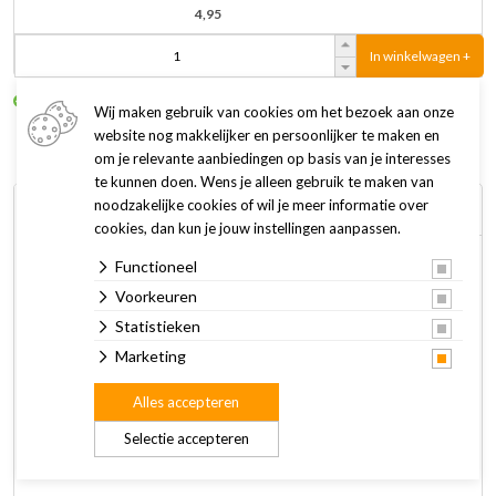
4,95
In winkelwagen +
Op voorraad
1 tot 3 werkdagen
Wij maken gebruik van cookies om het bezoek aan onze
website nog makkelijker en persoonlijker te maken en
om je relevante aanbiedingen op basis van je interesses
te kunnen doen. Wens je alleen gebruik te maken van
noodzakelijke cookies of wil je meer informatie over
Omschrijving
Specificaties
cookies, dan kun je jouw instellingen aanpassen.
Functioneel
Met de Designed by Lotte hondenstrik Zaza wordt jouw
Voorkeuren
hond omgetoverd tot een echte heer of dame. Ga je
bijvoorbeeld naar een feestje met jouw trouwe viervoeter?
Statistieken
Dan steelt hij of zij zeker de show met deze prachtige strik!
Marketing
Alles accepteren
Zaza is gemaakt van zacht fluweel, ook wel velvet genoemd.
De strik is eenvoudig te bevestigen aan de hondenhalsband
Selectie accepteren
middels de klittenbandsluiting.